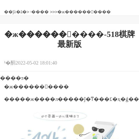
>
>
>
>
��ǰλ�ã�
ʵ����
�ж����������
�ж����������-518棋牌
最新版
ʱ�䣺2022-05-02 18:01:40
����ƽ�
�ж����������
�����ж����л�����ĵ�ͳ���£�ҳ�ǵ��