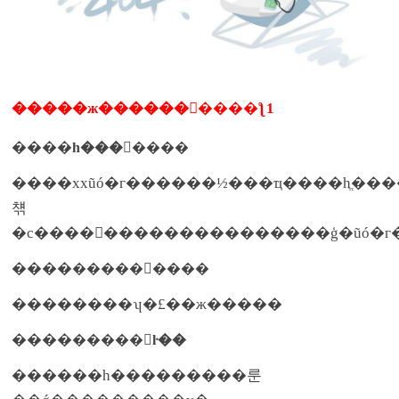
�����ж����������ƪ1
����
һ�������
����xxũó�г������½���ҵ����һֱ��
챾
����
���������
��������ʮ�£��ж�����
����
�����ŀ��
������һ���������룬