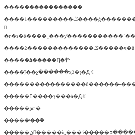
����
������������
����1���������ݣ����ǵ�����������������
𣿺
����
�ߡ�����Ԥ�㣺
����ǰ��չ������ҳ2�ţ�Ԫ
���������ʒ���ã�Ԫ
�����ϼƣ�
����
�ˡ��ܽ�
�����ڻ�����ù˿���ѯ�����ե�����������μ��������������������۶��������ϸ��¼��������������ݼ��˿͵ķ����������ϣ���������