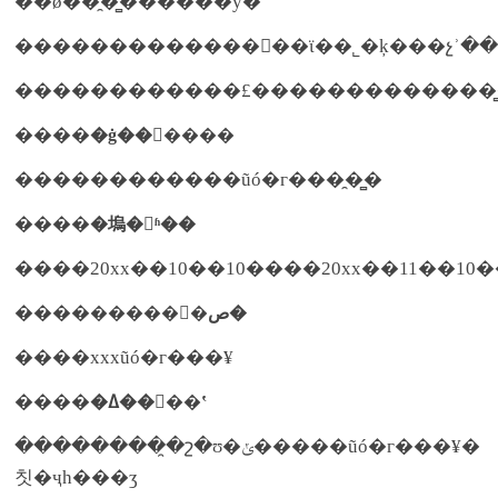
��ǿ��̯�̻������у�
������������£�������������̻
����
�ġ������
������������ũó�г���̯�̻�
����
�塢�ʱ��
����20xx��10��10����20xx��11��10
����
������ص�
����xxxũó�г���¥
����
�ߡ����ʽ
��������̯�շ�ʊ�ݵ�����ũó�г���¥�
칫�ҷһ���ʒ