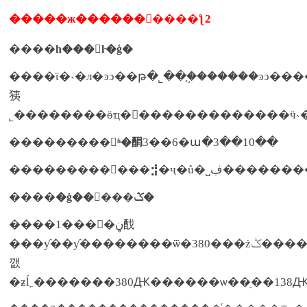
�����ж����������ƪ2
����
һ���ŀ�ģ�
����ϊ�˴�л�ͽͻ��թ�˾��֧�֣������ͽͻ���
㹫
˾��������ӫҵ��������������ӵ
����
3��6�ա�3��10��
�����ʱ�䣺
����
�ҷ�ů�˽ڣ����
��������⣺
����
�ġ�����ݣ�
����1����ڼ䣬
���ƴ��ƴ��������ѿ�380���żݣ������
깺