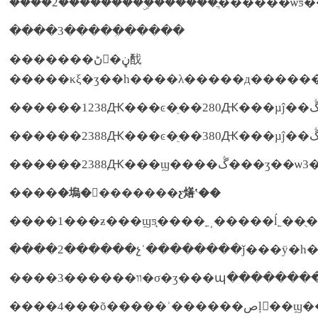
����2���������ۣ������ֲ�ͬ�����ѿ
����3�����ִ�����
�������ڻ�ڼ䣬
�����κξ�ʒ��һ����λ�����д������
������2388Ԫ���ϣ����ڴ���ʒ�
����
�塢��������ƹ㷽ʽ��
����1���ƶ���ϣƽ̨����˿͵�����ĺ˿��ֻ
����2������չʾ��������ǰ���ÿ�һ
����4���õ�����ʾ�