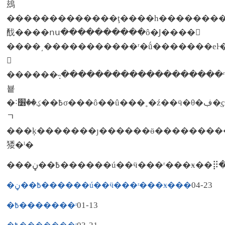
䲻
�������������ţ����һ���������ϵĳ��ʣ����ԣ��������ؼ���ʱ�̣��ҳ���ҫðȼ�ĵ
䣬����ոս����������ô�Ϳ����𲽾
����͵�����������ʳ�ṹ�������еŀ�����
𲽵
������߲˵�������������������ʳϰ�߽��е��ڡ
뵽
�˸߿��ؼ��׶σ���ô��û���˳�ź��ӵ�θ�ڣ�ֻҫʳ�
ﾡ
���ķ�������ȷ������ӫ��������
㹻�ˡ�
���߿��ڼ������ú��ӵ���ʳ���ӿ�
04-23
�߿��ڼ������ú��ӵ���ʳ���ӿ���
01-13
�߿�������ʳ