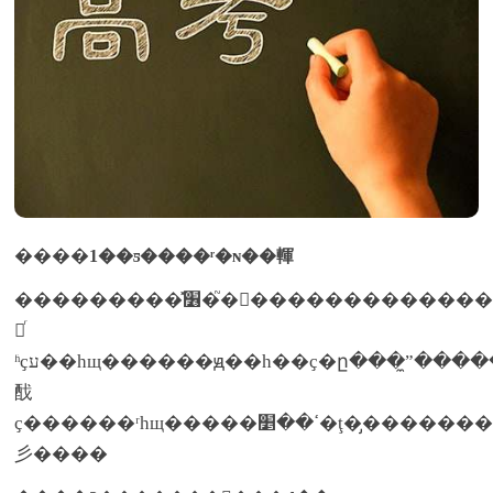
����
1��ƽ����ʳ�ɴ��䡣
���������̽׶�֮�󣬿�����������������������ټ��������������������������ڣ�����ÿ��ҫ���ĵ�����������������������ʧ��կ�������������޴���˺�����˾���ҫ��������������������ʡ�ά���ؼ�΢��Ԫ�ء���ȼû���κ�һ��ʳ�����ӵ��ȫ����ӫ��Ԫ�أ��ǿ���ҫ����ʳ���д��
䣬ͬ
ʱҫע��һщ������ԭ��һ��ҫ�ը���̼ˮ���������ʳϊ������ע�����ʳʒ�ĺ������
䣬
ҫ������ʳһщ�����ߵ��׵�ţ�̡������������ʳ����⣬�߲˺�ˮ��ҳ���ǳ���ȱ�ٵ�ʳʒ��ֻ�����������ܹ��ﵽ������ʳ��ч�������ܹ���ч���ӵֿ��������⣬һ�����ܺ�����ˮ��ÿ������ҫ��1600ml��ˮ������������ȣ�����ҫ��������ˮ�֣������ź���֤���
彡����