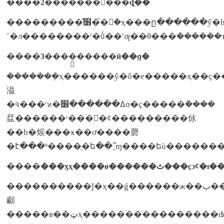
����
2�������󲹲���ȡ��
���������̽׶�֮�󣬺ܶ�ҳ���ը������ӳ�һщ���������ʳʒ����ȼ�����ӳ�һщ���⡢���⡢ѽ��ȸߵ��ס�������ʳ��ĳ������ǻõģ��������������෴��ч������ϊ��щʳʒ������������ϵͳ�ĸ������ӷ����ŵ��������³
����
3����֤�����й��ɡ�
�������ܼҳ������ŷ�ô�е�����ҳ��ҫ
溢
�ӵ���ʳϰ�ߡ������׶σ�ҫ�����ܵ����
㿼������ʳ���󡣵�ȼ���������㲻
��һ�㶼���ӿ��ơ����磬
����
���ӽҳ����ø������ٿ���
����������ǰ�ҳ��ǵ������ж��ٻ�����������˵�ľ�����ʳ������ԭ�����������ѿ�������������ڣ��������������ڣ��ͷ�����ðȼ��ȥ������щ��ʳϰ�ߡ����ƿǳ�����ҳ�������ؼ�ʱ�̻�ܵ����լ��ĺ����ƿ��ܹ�˳��ͨ���߿����ҳ��ǳ�ϣ���ܹ�ϊ���ӷ�����ʲô���
顣
�����в��ټҳ����������������ʣ�����������ؼ�ʱ�ڣ��ǳ���ҫ��ȡ����׶�����դ��ĳ��ԣ�ūһщƽʱ����óեĳ˻���������ĳ�ȥ�����¿����أ�ר�ҽ���ҳ����������ʳϰ�ߵ���ӧ����һ�����ڵĺ��̣�ͻȼ�ĸı