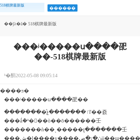
518棋牌最新版
������
��ǰλ�ã�
518棋牌最新版
>
>
>
>
ʵ����
�ݽ���
������
���ʲ�����ս��
���ʲ�����ս����巶
��-518棋牌最新版
ʱ�䣺2022-05-08 09:05:14
����ƽ�
���ʲ�����ս����巶��
��������ᷢչ�������ٵľ��죬
���ǻܶ�ʱ�򶼲��ò��õ������壬
�������ǹ��˻�����լ�������壬
���ش�ļ����у����ڽ�¡�صĳ��ϣ������ⱥ���եļ����ϸ���ȫ���������ݵ��ĸ